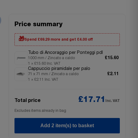
Price summary
🎁
Spend £69.29 more and get £4.00 off
Tubo di Ancoraggio per Ponteggi pdl
£15.60
1000 mm / Zincato a caldo
1 × £15.60 Inc. VAT
Cappuccio piramidale per palo
£2.11
71 x 71 mm / Zincato a caldo
1 × £2.11 Inc. VAT
£17.71
Total price
Inc. VAT
Excludes items already in bag
Add 2 item(s) to basket