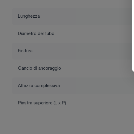
Lunghezza
Diametro del tubo
Finitura
Gancio di ancoraggio
Altezza complessiva
Piastra superiore (L x P)