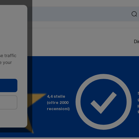
Di
 traffic
e your
4,4 stelle
(oltre 2000
recensioni)