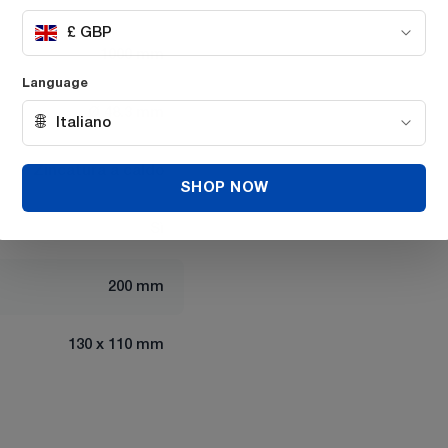
£ GBP
1000 mm
Language
Ø 48.3 mm
🌐
Italiano
Zincatura a caldo
SHOP NOW
Sì
200 mm
130 x 110 mm