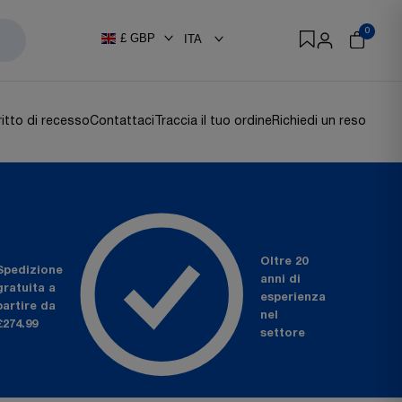
0
£
GBP
ITA
ritto di recesso
Contattaci
Traccia il tuo ordine
Richiedi un reso
Oltre 20
Spedizione
anni
di
gratuita
a
esperienza
partire da
nel
£274.99
settore