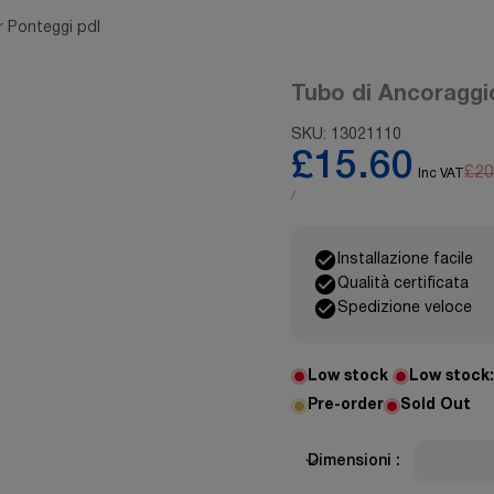
r Ponteggi pdl
Tubo di Ancoraggi
SKU:
13021110
£15.60
£20
Inc VAT
/
Installazione facile
Qualità certificata
Spedizione veloce
Low stock
Low stock
Pre-order
Sold Out
Dimensioni :