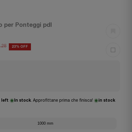
o per Ponteggi pdl
.28
23% OFF
:
left
In stock
. Approfittane prima che finisca!
in stock
1000 mm