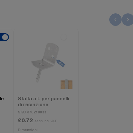
le
Staffa a L per pannelli
di recinzione
SKU 3702100ss
£0.72
each Inc. VAT
Dimensioni