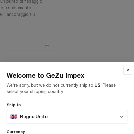
 un punto di fissaggio
ato e saldamente
er l’ancoraggio tra
×
Welcome to GeZu Impex
We're sorry, but we do not currently ship to
US
. Please
select your shipping country
Ship to
Regno Unito
MM
CM
IN
Currency