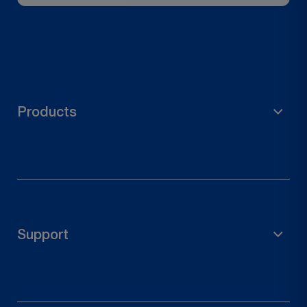
Products
Materiale per impalcature
Accessori da giardino
Portapalo
Support
Connettori in legno
Ferramenta per porte
Diritto di recesso