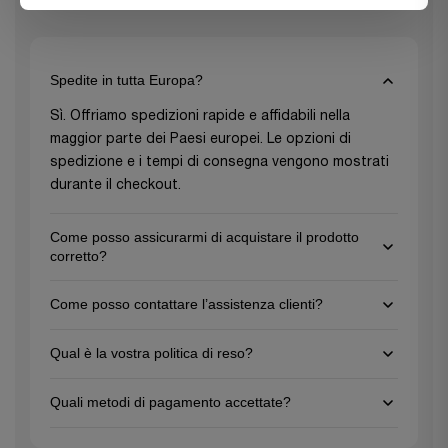
Spedite in tutta Europa?
Sì. Offriamo spedizioni rapide e affidabili nella
maggior parte dei Paesi europei. Le opzioni di
spedizione e i tempi di consegna vengono mostrati
durante il checkout.
Come posso assicurarmi di acquistare il prodotto
corretto?
Per assicurarti di scegliere il prodotto giusto,
Come posso contattare l’assistenza clienti?
consulta le descrizioni dettagliate e le specifiche
presenti su ogni pagina prodotto e non esitare a
Puoi contattarci via email all’indirizzo
Qual è la vostra politica di reso?
contattare il nostro team di assistenza clienti per
support@gezu-impex.nl
oppure tramite il nostro
ricevere una consulenza personalizzata. Siamo qui
modulo di contatto. Siamo disponibili dal lunedì al
Offriamo una politica di reso di 30 giorni per gli
Quali metodi di pagamento accettate?
per aiutarti a fare la scelta migliore per le esigenze
venerdì.
articoli non utilizzati e nella loro confezione
del tuo progetto!
originale. Contatta il nostro servizio clienti per
Accettiamo tutte le principali carte di credito (Visa,