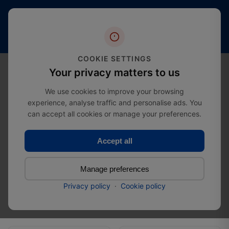
Oltre 20
Spedizione
4,4 stelle
anni
gratuita
(oltre 2000
di
a partire da
recensioni)
esperienza
£274.99
nel settore
0
COOKIE SETTINGS
Your privacy matters to us
We use cookies to improve your browsing
experience, analyse traffic and personalise ads. You
Supporto per montante
can accept all cookies or manage your preferences.
Home
Category
regolabile
Accept all
Supporto per montante
Total: 8
regolabile
Products
Manage preferences
Privacy policy
·
Cookie policy
Filter