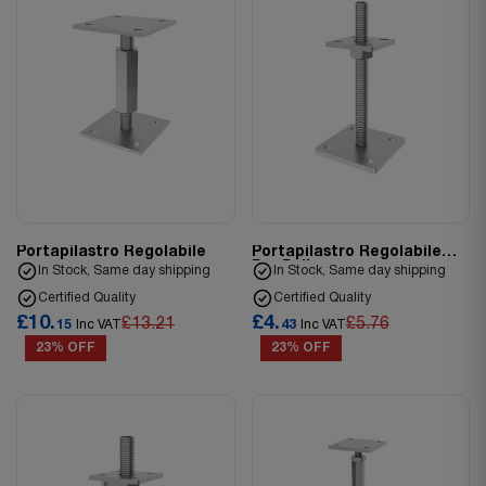
Portapilastro Regolabile
Portapilastro Regolabile
Per Pali
In Stock, Same day shipping
In Stock, Same day shipping
Certified Quality
Certified Quality
£10.
£4.
£13.21
£5.76
15
Inc VAT
43
Inc VAT
23% OFF
23% OFF