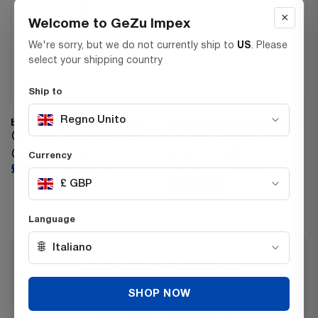
×
Welcome to GeZu Impex
We're sorry, but we do not currently ship to
US
. Please
select your shipping country
Ship to
Regno Unito
Base regolabile per palo da
Supporto palo regolabile
cementare
con dado lungo,
In Stock, Same day shipping
In Stock, Same day shipping
controdado
Certified Quality
Certified Quality
Currency
£26.
£26.
£34.71
£33.80
70
Inc VAT
00
Inc VAT
£ GBP
23% OFF
23% OFF
Language
🌐
Italiano
Domande frequenti!
Consulta le domande più frequenti per vivere la
SHOP NOW
migliore esperienza possibile.