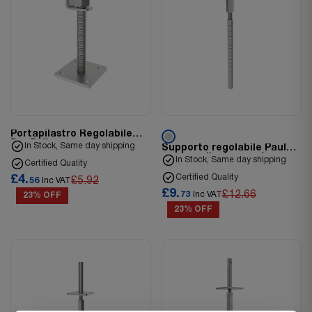
Portapilastro Regolabile
Per Pali
In Stock, Same day shipping
Supporto regolabile Paul
per installazione nel
In Stock, Same day shipping
Certified Quality
calcestruzzo
Certified Quality
£4.
£5.92
56
Inc VAT
£9.
£12.66
73
Inc VAT
23% OFF
23% OFF