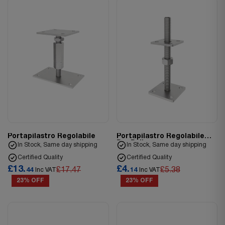
Portapilastro Regolabile
Portapilastro Regolabile
Per Pali
In Stock, Same day shipping
In Stock, Same day shipping
Certified Quality
Certified Quality
£13.
£4.
£17.47
£5.38
44
Inc VAT
14
Inc VAT
23% OFF
23% OFF