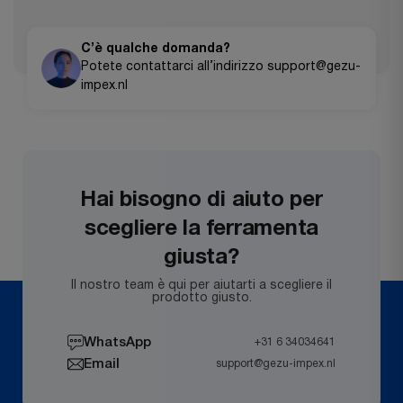
avviare un reso.
MasterCard, American Express), PayPal, Apple Pay,
Google Pay e bonifici bancari per ordini di importo
C’è qualche domanda?
più elevato.
Potete contattarci all’indirizzo support@gezu-
impex.nl
Hai bisogno di aiuto per
scegliere la ferramenta
giusta?
Il nostro team è qui per aiutarti a scegliere il
prodotto giusto.
WhatsApp
+31 6 34034641
Email
support@gezu-impex.nl