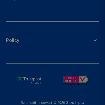
Connettori in legno
Ferramenta per porte
Diritto di recesso
Contattaci
Traccia il tuo ordine
Policy
Richiedi un reso
politica sulla riservatezza
Politica di rimborso
Termini di servizio
Shipping Policy
Tutti i diritti riservati. © 2026 Gezu Impex.