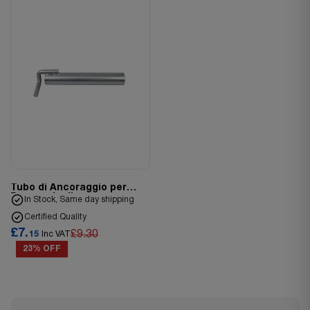
Tubo di Ancoraggio per
Ponteggi pdl
In Stock, Same day shipping
Certified Quality
£7.
£9.30
15
Inc VAT
23% OFF