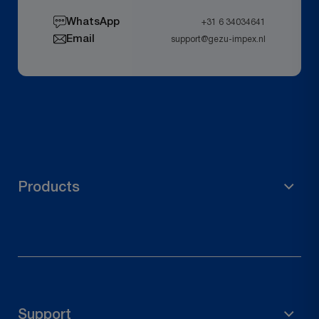
WhatsApp
+31 6 34034641
Email
support@gezu-impex.nl
Products
Materiale per impalcature
Accessori da giardino
Portapalo
Support