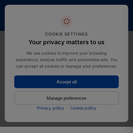
Oltre 20
Spedizione
4,4 stelle
anni
gratuita
(oltre 2000
di
a partire da
recensioni)
esperienza
£274.99
nel settore
0
COOKIE SETTINGS
Your privacy matters to us
We use cookies to improve your browsing
experience, analyse traffic and personalise ads. You
Tubo di ancoraggio per
can accept all cookies or manage your preferences.
Home
Category
impalcature
Accept all
Tubo di ancoraggio per
Total: 1
impalcature
Products
Manage preferences
Privacy policy
·
Cookie policy
Filter