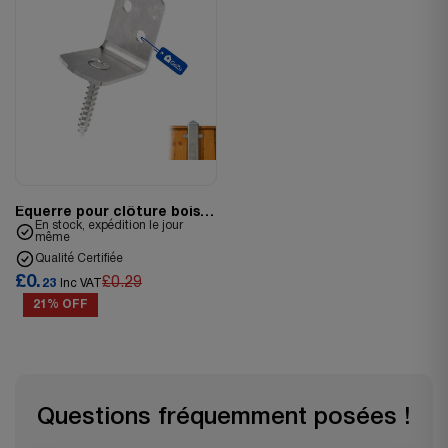
Équerre pour clôture bois
avec
En stock, expédition le jour
même
Qualité Certifiée
£0.
£0.29
23
Inc VAT
21% OFF
Questions fréquemment posées !