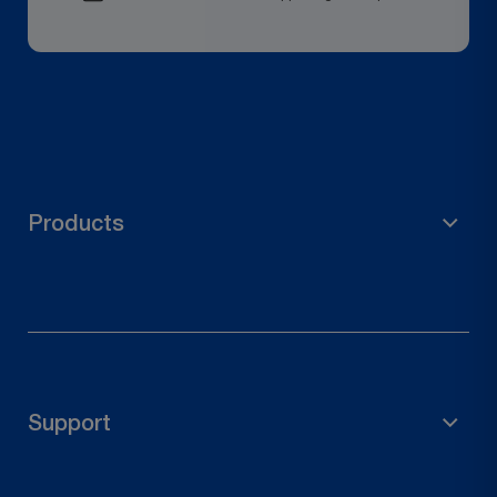
Products
Matériel d'échafaudage
Accessoires de jardin
Support de poteau
Support
Connecteurs en bois
Quincaillerie de porte