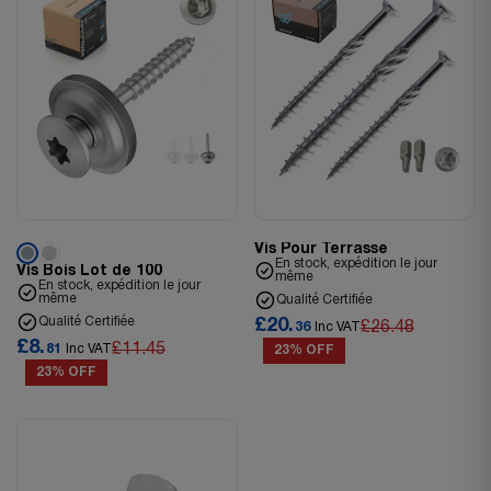
Vis Pour Terrasse
En stock, expédition le jour
Vis Bois Lot de 100
même
En stock, expédition le jour
même
Qualité Certifiée
Qualité Certifiée
£20.
£26.48
36
Inc VAT
£8.
£11.45
81
Inc VAT
23% OFF
23% OFF