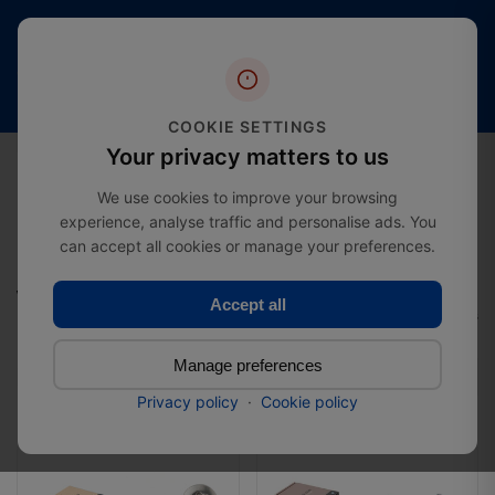
4,4
Livraison
Plus de 20
étoiles
gratuite
ans
(plus
à partir
d’expertise
de
de
dans le
2000
COOKIE SETTINGS
£274.99
secteur
avis)
0
Your privacy matters to us
We use cookies to improve your browsing
experience, analyse traffic and personalise ads. You
can accept all cookies or manage your preferences.
Maison
Category
Vis Spengler
Vis Spengler
Accept all
Total: 3 Products
Manage preferences
Filter
Privacy policy
·
Cookie policy