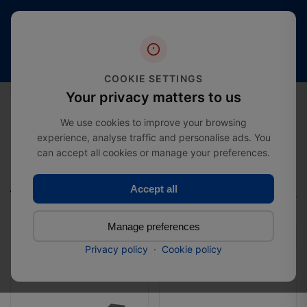
4,4
Livraison
Plus de 20
étoiles
gratuite
ans
(plus
à partir
d’expertise
de
de
dans le
2000
COOKIE SETTINGS
£274.99
secteur
avis)
0
Your privacy matters to us
We use cookies to improve your browsing
experience, analyse traffic and personalise ads. You
can accept all cookies or manage your preferences.
Maison
Category
Accessoires de Jardin
Accessoires de Jardin
Accept all
Total: 9 Products
Manage preferences
Filter
Privacy policy
·
Cookie policy