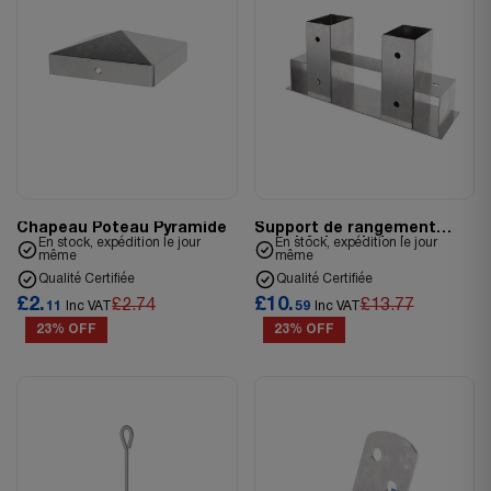
Chapeau Poteau Pyramide
Support de rangement
En stock, expédition le jour
pour bûches de bois
En stock, expédition le jour
même
même
Qualité Certifiée
Qualité Certifiée
£2.
£10.
£2.74
£13.77
11
Inc VAT
59
Inc VAT
23% OFF
23% OFF