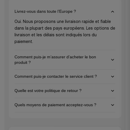
Livrez-vous dans toute l’Europe ?
Oui. Nous proposons une livraison rapide et fiable
dans la plupart des pays européens. Les options de
livraison et les délais sont indiqués lors du
paiement.
Comment puis-je m’assurer d’acheter le bon
produit ?
Pour vous assurer de choisir le bon produit,
Comment puis-je contacter le service client ?
consultez les descriptions détaillées et les
caractéristiques techniques sur chaque page
Vous pouvez nous joindre par e-mail à l’adresse
Quelle est votre politique de retour ?
produit, et n’hésitez pas à contacter notre service
support@gezu-impex.nl
, ou via notre formulaire de
client pour obtenir des conseils personnalisés.
contact. Nous sommes disponibles du lundi au
Nous proposons une politique de retour de 30 jours
Quels moyens de paiement acceptez-vous ?
Nous sommes là pour vous aider à faire le meilleur
vendredi.
pour les articles inutilisés dans leur emballage
choix en fonction des besoins de votre projet !
d’origine. Veuillez contacter notre service client
Nous acceptons toutes les principales cartes de
pour lancer une procédure de retour.
crédit (
Visa, MasterCard, American Express
),
PayPal
,
Apple Pay
,
Google Pay
ainsi que les