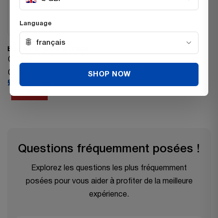
Language
🌐
français
Bac à compost grillagé
En stock, expédition le jour
même
Qualité Certifiée
SHOP NOW
£31.
£40.39
07
Inc VAT
23% OFF
Questions fréquemment posées !
Explorez les questions les plus fréquemment
posées pour vous aider à profiter de la meilleure
expérience.