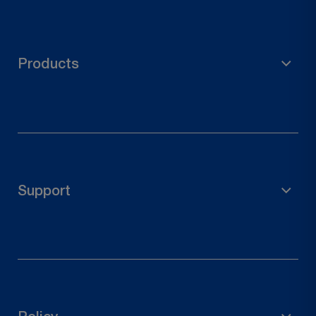
Products
Matériel d'échafaudage
Accessoires de jardin
Support de poteau
Support
Connecteurs en bois
Quincaillerie de porte
Droit de rétractation
Contactez-nous
Suivre votre commande