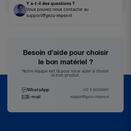
Y a-t-il des questions ?
virements bancaires pour les commandes plus
Vous pouvez nous contacter au
importantes.
support@gezu-impex.nl
Besoin d’aide pour choisir
le bon matériel ?
Notre équipe est là pour vous aider à choisir
le bon produit.
WhatsApp
+31 6 34034641
E-mail
support@gezu-impex.nl