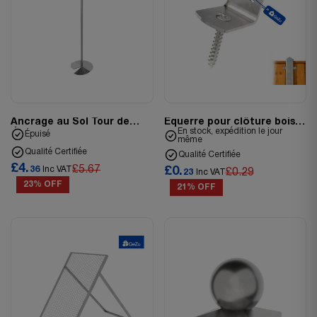
Ancrage au Sol Tour de
Équerre pour clôture bois
Jeux
avec
En stock, expédition le jour
Épuisé
même
Qualité Certifiée
Qualité Certifiée
£4.
£5.67
36
Inc VAT
£0.
£0.29
23
Inc VAT
23% OFF
21% OFF