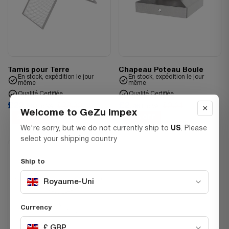
Tamis pour Terre
Chapeau Poteau Boule
En stock, expédition le jour
En stock, expédition le jour
même
même
Qualité Certifiée
Qualité Certifiée
£22.
£2.
£29.33
£3.21
×
56
Inc VAT
46
Inc VAT
Welcome to GeZu Impex
23% OFF
23% OFF
We're sorry, but we do not currently ship to
US
. Please
select your shipping country
Ship to
Royaume-Uni
Currency
£ GBP