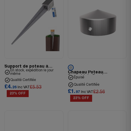
Support de poteau à
enfoncer
En stock, expédition le jour
Chapeau Poteau
même
Pyramidale Rond
Épuisé
Qualité Certifiée
Qualité Certifiée
£4.
£5.53
26
Inc VAT
£1.
£2.56
97
Inc VAT
23% OFF
23% OFF