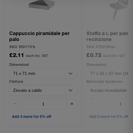
Cappuccio piramidale per
Staffa a L per pannel
palo
recinzione
SKU 350171fb
SKU 3702100ss
£2.11
£0.72
each Inc. VAT
each Inc. VAT
Dimensioni
Dimensioni
Finitura
Materiale hardware
−
+
−
Add 3 more for 5% off
Add 3 more for 5% off