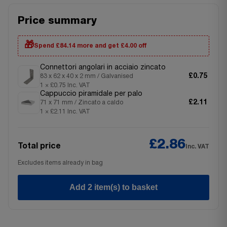
Price summary
🎁
Spend £84.14 more and get £4.00 off
Connettori angolari in acciaio zincato
£0.75
83 x 62 x 40 x 2 mm / Galvanised
1 × £0.75 Inc. VAT
Cappuccio piramidale per palo
£2.11
71 x 71 mm / Zincato a caldo
1 × £2.11 Inc. VAT
£2.86
Total price
Inc. VAT
Excludes items already in bag
Add 2 item(s) to basket