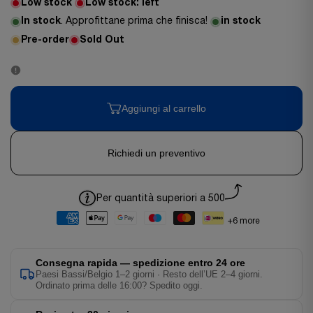
Low stock
Low stock:
left
In stock
. Approfittane prima che finisca!
in stock
Pre-order
Sold Out
Aggiungi al carrello
Richiedi un preventivo
Per quantità superiori a 500
+6 more
Consegna rapida — spedizione entro 24 ore
Paesi Bassi/Belgio 1–2 giorni · Resto dell’UE 2–4 giorni.
Ordinato prima delle 16:00? Spedito oggi.