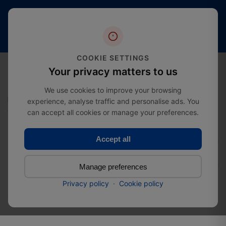
Oltre 20
Spedizione
4,4 stelle
anni
gratuita
(oltre 2000
di
a partire da
recensioni)
esperienza
£274.99
nel settore
0
COOKIE SETTINGS
Your privacy matters to us
We use cookies to improve your browsing
experience, analyse traffic and personalise ads. You
Home
Connettori in legno
can accept all cookies or manage your preferences.
Connettori angolari in acciaio zincato
Accept all
Connettori angolari in
Manage preferences
acciaio zincato
Privacy policy
·
Cookie policy
SKU:
440408362402