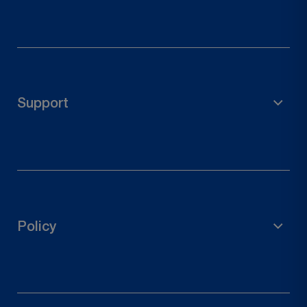
Materiale per impalcature
Accessori da giardino
Portapalo
Support
Connettori in legno
Ferramenta per porte
Diritto di recesso
Contattaci
Traccia il tuo ordine
Policy
Richiedi un reso
politica sulla riservatezza