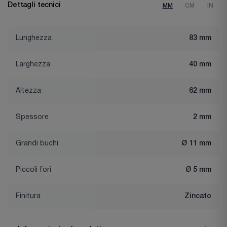
Dettagli tecnici
MM
CM
IN
Lunghezza
83 mm
Larghezza
40 mm
Altezza
62 mm
Spessore
2 mm
Grandi buchi
Ø 11 mm
Piccoli fori
Ø 5 mm
Finitura
Zincato