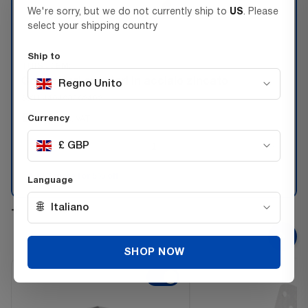
We're sorry, but we do not currently ship to
US
. Please
select your shipping country
Ship to
THIS ITEM:
Connettori angolari in acciaio zincato
Regno Unito
SKU 440408362402
£0.75
Currency
Inc. VAT
−
+
£ GBP
Add 3 more for 5% off
Language
🌐
+
Italiano
SHOP NOW