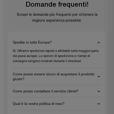
Domande frequenti!
Scopri le domande più frequenti per ottenere la
migliore esperienza possibile.
Spedite in tutta Europa?
Sì. Offriamo spedizioni rapide e affidabili nella maggior parte
dei paesi europei. Le opzioni di spedizione e i tempi di
consegna vengono mostrati durante il checkout.
Come posso essere sicuro di acquistare il prodotto
giusto?
Per assicurarti di scegliere il prodotto giusto, consulta le
Come posso contattare il servizio clienti?
descrizioni dettagliate e le specifiche presenti su ogni pagina
prodotto e non esitare a contattare il nostro servizio clienti per
Puoi contattarci via e-mail all’indirizzo
support@gezu-
una consulenza personalizzata. Siamo qui per aiutarti a fare la
Qual è la vostra politica di reso?
impex.nl
oppure tramite il nostro modulo di contatto. Siamo
scelta migliore per i tuoi progetti!
disponibili dal lunedì al venerdì.
Offriamo una politica di reso di 30 giorni per gli articoli