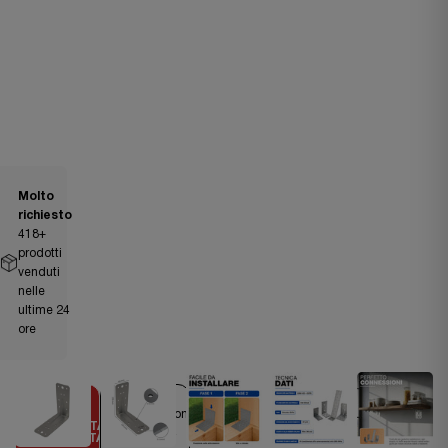
Molto
richiesto
418
+
prodotti
venduti
nelle
ultime 24
ore
Spedizione
OFFERTA
entro 24
LIMITATA