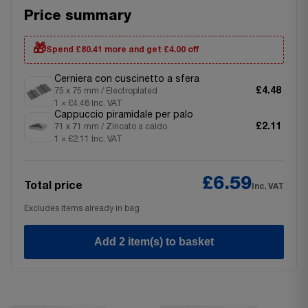
Price summary
🎁
Spend £80.41 more and get £4.00 off
Cerniera con cuscinetto a sfera
£4.48
75 x 75 mm / Electroplated
1 × £4.48 Inc. VAT
Cappuccio piramidale per palo
£2.11
71 x 71 mm / Zincato a caldo
1 × £2.11 Inc. VAT
£6.59
Total price
Inc. VAT
Excludes items already in bag
Add 2 item(s) to basket