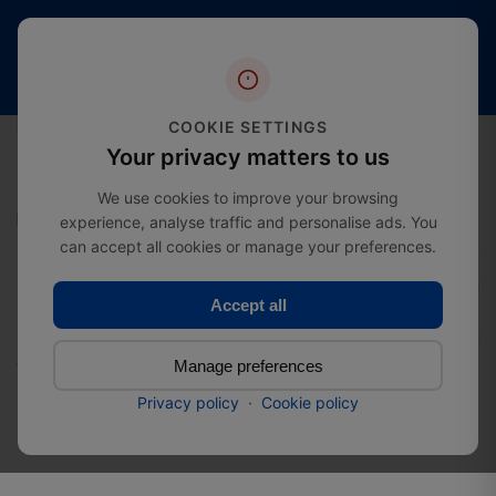
Oltre 20
Spedizione
4,4 stelle
anni
gratuita
(oltre 2000
di
a partire da
recensioni)
esperienza
£274.99
nel settore
0
COOKIE SETTINGS
Your privacy matters to us
We use cookies to improve your browsing
experience, analyse traffic and personalise ads. You
Home
Cerniere
Cerniera con cuscinetto a sfera
can accept all cookies or manage your preferences.
Accept all
Cerniera con cuscinetto a
sfera
Manage preferences
Privacy policy
·
Cookie policy
SKU:
51077575