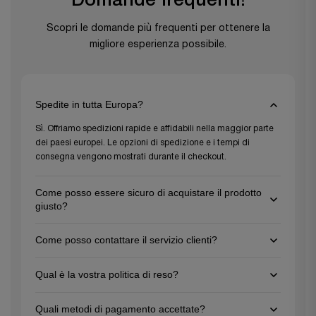
Domande frequenti!
Scopri le domande più frequenti per ottenere la
migliore esperienza possibile.
Spedite in tutta Europa?
Sì. Offriamo spedizioni rapide e affidabili nella maggior parte
dei paesi europei. Le opzioni di spedizione e i tempi di
consegna vengono mostrati durante il checkout.
Come posso essere sicuro di acquistare il prodotto
giusto?
Per assicurarti di scegliere il prodotto giusto, consulta le
Come posso contattare il servizio clienti?
descrizioni dettagliate e le specifiche presenti su ogni pagina
prodotto e non esitare a contattare il nostro servizio clienti per
Puoi contattarci via e-mail all’indirizzo
support@gezu-
una consulenza personalizzata. Siamo qui per aiutarti a fare la
Qual è la vostra politica di reso?
impex.nl
oppure tramite il nostro modulo di contatto. Siamo
scelta migliore per i tuoi progetti!
disponibili dal lunedì al venerdì.
Offriamo una politica di reso di 30 giorni per gli articoli
Quali metodi di pagamento accettate?
inutilizzati nella confezione originale. Contatta il nostro