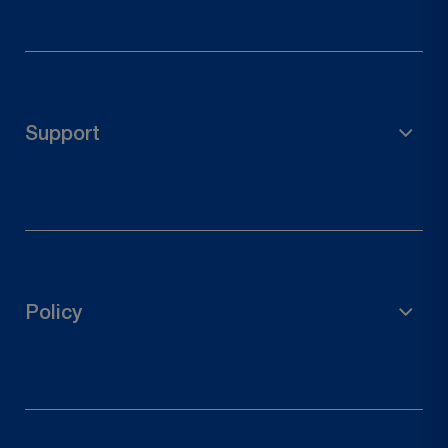
Materiale per impalcature
Accessori da giardino
Portapalo
Support
Connettori in legno
Ferramenta per porte
Diritto di recesso
Contattaci
Traccia il tuo ordine
Policy
Richiedi un reso
politica sulla riservatezza
Politica di rimborso