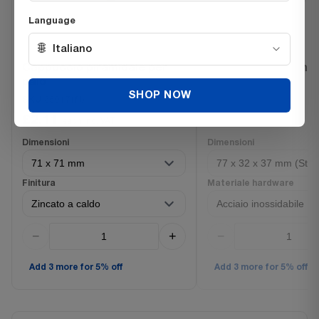
Language
🌐
Italiano
Cappuccio piramidale per
Staffa a L per pannel
palo
recinzione
SHOP NOW
SKU 350171fb
SKU 3702100ss
£2.11
£0.72
each Inc. VAT
each Inc. VAT
Dimensioni
Dimensioni
Finitura
Materiale hardware
−
+
−
Add 3 more for 5% off
Add 3 more for 5% off