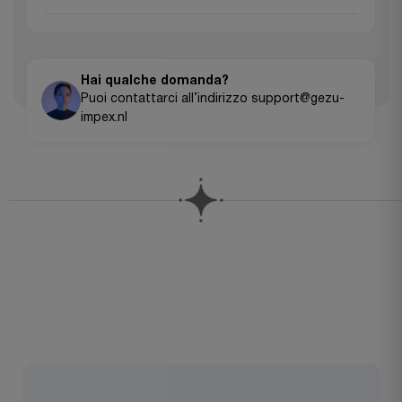
servizio clienti per avviare un reso.
Accettiamo tutte le principali carte di credito (Visa,
MasterCard, American Express), PayPal, Apple Pay, Google
Pay e bonifici bancari per ordini di grandi dimensioni.
Hai qualche domanda?
Puoi contattarci all’indirizzo support@gezu-
impex.nl