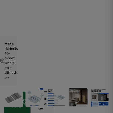
Molto
richiesto
46
+
prodotti
venduti
nelle
ultime 24
ore
Spedizione
ESSENZIALE
PER IL FAI
entro 24
DA TE
ore