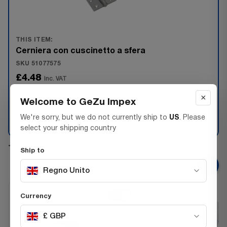
THIS ITEM:
Cerniera con cuscinetto a sfera
SKU 51077575
£4.48
Inc. VAT
×
−
+
Welcome to GeZu Impex
We're sorry, but we do not currently ship to
US
. Please
Add 3 more for 5% off
select your shipping country
+
Ship to
Regno Unito
Currency
£ GBP