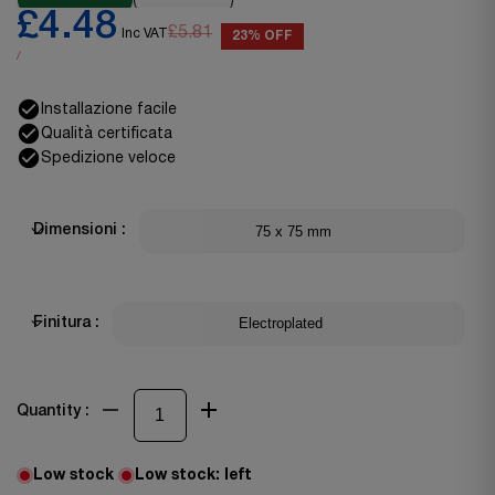
£4.48
£5.81
Inc VAT
23% OFF
/
Installazione facile
Qualità certificata
Spedizione veloce
75 x 75 mm
Dimensioni :
Electroplated
Finitura :
Quantity :
Low stock
Low stock:
left