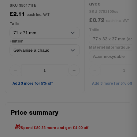
avec
SKU 350171fb
SKU 3702100ss
£2.11
each Inc. VAT
£0.72
each Inc. VAT
Taille
Taille
Finition
Matériel informatique
−
+
−
Add 3 more for 5% off
Add 3 more for 5% off
Price summary
🎁
Spend £80.33 more and get £4.00 off