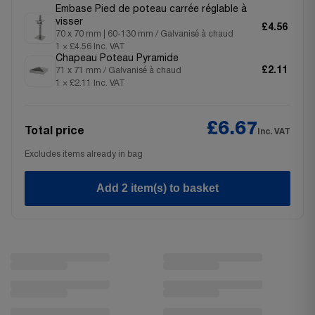
Embase Pied de poteau carrée réglable à
visser
£4.56
70 x 70 mm | 60-130 mm / Galvanisé à chaud
1 × £4.56 Inc. VAT
Chapeau Poteau Pyramide
£2.11
71 x 71 mm / Galvanisé à chaud
1 × £2.11 Inc. VAT
£6.67
Total price
Inc. VAT
Excludes items already in bag
Add 2 item(s) to basket