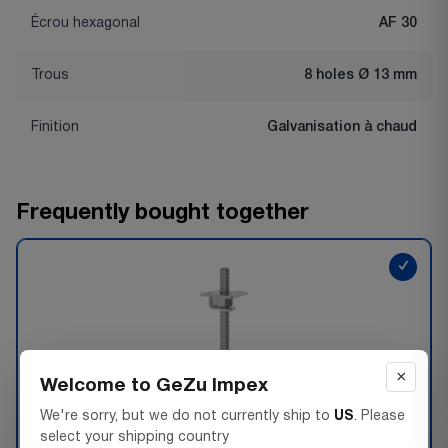
Écrou hexagonal
AF 30
Trous
8 holes Ø 13 mm
Finition
Galvanisation à chaud
Frequently bought together
✓
×
Welcome to GeZu Impex
We're sorry, but we do not currently ship to
US
. Please
THIS ITEM:
select your shipping country
Embase Pied de poteau carrée réglable à visser