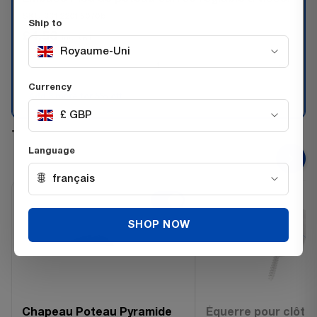
SKU 33122015070b
Ship to
£4.56
Inc. VAT
Royaume-Uni
−
+
Currency
Add 3 more for 5% off
£ GBP
+
Language
🌐
français
SHOP NOW
Chapeau Poteau Pyramide
Équerre pour clôtur