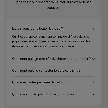
posées pour profiter de la meilleure expérience
possible.
Livrez-vous dans toute l’Europe ?
Oui. Nous proposons une livraison rapide et fiable dans la
plupart des pays européens. Les options de livraison et les
délais sont indiqués lors du passage en caisse.
Comment puis-je être sûr d’acheter le bon produit ?
Pour vous assurer de choisir le bon produit, consultez les
Comment puis-je contacter le service client ?
descriptions détaillées et les spécifications sur chaque page
produit, et n’hésitez pas à contacter notre service client pour
Vous pouvez nous contacter par e-mail à
support@gezu-
des conseils personnalisés. Nous sommes là pour vous aider à
Quelle est votre politique de retour ?
impex.nl
ou via notre formulaire de contact. Nous sommes
faire le meilleur choix pour vos projets !
disponibles du lundi au vendredi.
Nous proposons une politique de retour de 30 jours pour les
Quels modes de paiement acceptez-vous ?
articles inutilisés dans leur emballage d’origine. Veuillez
contacter notre service client pour initier un retour.
Nous acceptons toutes les principales cartes de crédit (Visa,
MasterCard, American Express), PayPal, Apple Pay, Google