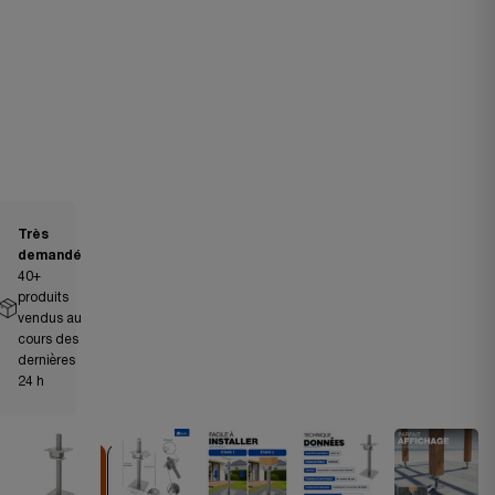
Très
demandé
40
+
produits
vendus au
cours des
dernières
24 h
Expédié
FAVORI