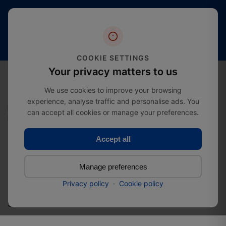
4,4
Livraison
Plus de 20
étoiles
gratuite
ans
(plus
à partir
d’expertise
de
de
dans le
2000
COOKIE SETTINGS
£274.99
secteur
avis)
0
Your privacy matters to us
We use cookies to improve your browsing
experience, analyse traffic and personalise ads. You
Maison
Assistance après publication
can accept all cookies or manage your preferences.
Embase Pied de poteau carrée réglable à visser
Accept all
Embase Pied de poteau
Manage preferences
carrée réglable à visser
Privacy policy
·
Cookie policy
SKU :
33122015070b