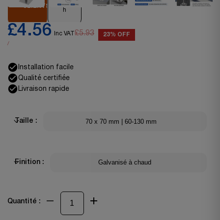
DES
sous 24
CLIENTS
h
£4.56
£5.93
Inc VAT
23% OFF
/
Installation facile
Qualité certifiée
Livraison rapide
70 x 70 mm | 60-130 mm
Taille :
Galvanisé à chaud
Finition :
Quantité :