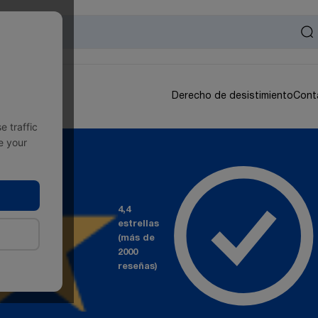
Derecho de desistimiento
Cont
 traffic
e your
4,4
estrellas
(más de
2000
reseñas)