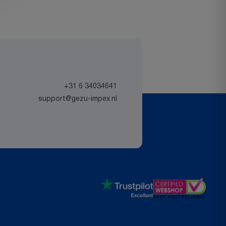
+31 6 34034641
support@gezu-impex.nl