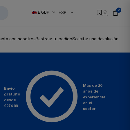
0
£
GBP
ESP
acta con nosotros
Rastrear tu pedido
Solicitar una devolución
Más de 20
Envío
años
de
gratuito
experiencia
desde
en el
£274.99
sector