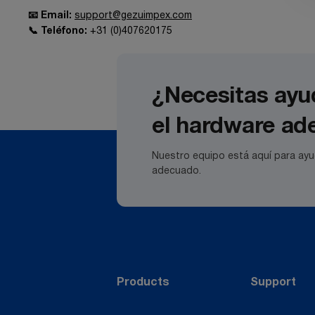
📧 Email:
support@gezuimpex.com
📞 Teléfono:
+31 (0)407620175
¿Necesitas ayud
el hardware a
Nuestro equipo está aquí para ayud
adecuado.
Products
Support