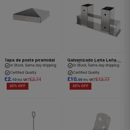
Tapa de poste piramidal
Galvanizado Leña Leña
para Estufa Holzstapelhilfe
In Stock, Same day shipping
In Stock, Same day shipping
Madera
Certified Quality
Certified Quality
£2.
£10.
£2.74
£13.77
10
Inc VAT
59
Inc VAT
23% OFF
23% OFF