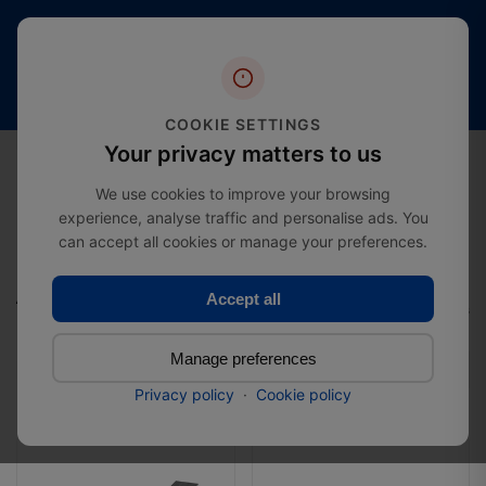
Más de 20
4,4
Envío
años
estrellas
gratuito
de
(más de
desde
experiencia
2000
£274.99
en el
COOKIE SETTINGS
reseñas)
sector
0
Your privacy matters to us
We use cookies to improve your browsing
experience, analyse traffic and personalise ads. You
can accept all cookies or manage your preferences.
Inicio
Category
Accesorios de Jardín
Accesorios de Jardín
Accept all
Total: 9 Products
Manage preferences
Filter
Privacy policy
·
Cookie policy