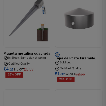
Piqueta metálica cuadrada
In Stock, Same day shipping
Tapa de Poste Pirámide
Redonda
Sold out
Certified Quality
Certified Quality
£4.
£5.53
25
Inc VAT
£1.
£2.56
97
Inc VAT
23% OFF
23% OFF