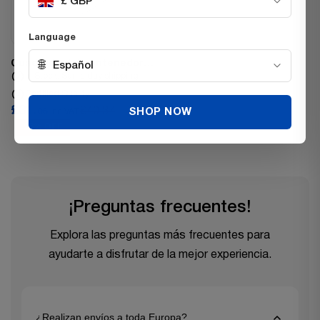
£ GBP
Language
Cuadrado del contenedor
🌐
Español
de compost
In Stock, Same day shipping
Certified Quality
£31.
£40.37
SHOP NOW
06
Inc VAT
23% OFF
¡Preguntas frecuentes!
Explora las preguntas más frecuentes para
ayudarte a disfrutar de la mejor experiencia.
¿Realizan envíos a toda Europa?