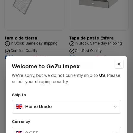
tamiz de tierra
Tapa de poste Esfera
In Stock, Same day shipping
In Stock, Same day shipping
Certified Quality
Certified Quality
£22.
£2.
£29.32
£3.21
55
Inc VAT
46
Inc VAT
×
23% OFF
23% OFF
Welcome to GeZu Impex
We're sorry, but we do not currently ship to
US
. Please
select your shipping country
Ship to
Reino Unido
Currency