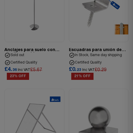
Anclajes para suelo con
Escuadras para unión de
tornillo estable
madera
Sold out
In Stock, Same day shipping
Certified Quality
Certified Quality
£4.
£0.
£5.67
£0.29
36
Inc VAT
23
Inc VAT
23% OFF
21% OFF