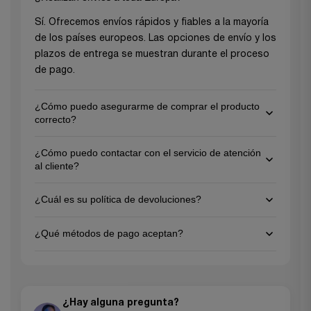
Sí. Ofrecemos envíos rápidos y fiables a la mayoría
de los países europeos. Las opciones de envío y los
plazos de entrega se muestran durante el proceso
de pago.
¿Cómo puedo asegurarme de comprar el producto
correcto?
Para asegurarte de elegir el producto adecuado,
¿Cómo puedo contactar con el servicio de atención
revisa las descripciones detalladas y las
al cliente?
especificaciones en la página de cada producto, y
Puede ponerse en contacto con nosotros por
no dudes en comunicarte con nuestro equipo de
¿Cuál es su política de devoluciones?
correo electrónico en
support@gezu-impex.nl
o a
atención al cliente para recibir orientación
través de nuestro formulario de contacto. Estamos
personalizada. ¡Estamos aquí para ayudarte a tomar
Ofrecemos una política de devolución de 30 días
¿Qué métodos de pago aceptan?
disponibles de lunes a viernes.
la mejor decisión según las necesidades de tu
para artículos sin usar y en su embalaje original.
proyecto!
Comunícate con nuestro equipo de atención al
Aceptamos todas las principales tarjetas de
cliente para iniciar una devolución.
crédito (Visa, MasterCard, American Express),
PayPal, Apple Pay, Google Pay y transferencias
¿Hay alguna pregunta?
bancarias para pedidos más grandes.