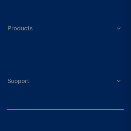
Products
Material de andamiaje
Accesorios de jardín
Soporte para poste
Support
Conectores de madera
Herrajes para puertas
Derecho de desistimiento
Contacta con nosotros
Rastrear tu pedido