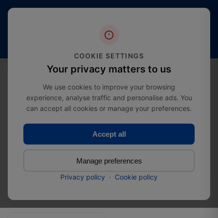
Más de 20
4,4
Envío
años
estrellas
gratuito
de
(más de
desde
experiencia
2000
£274.99
en el
COOKIE SETTINGS
reseñas)
sector
0
Your privacy matters to us
We use cookies to improve your browsing
experience, analyse traffic and personalise ads. You
can accept all cookies or manage your preferences.
Inicio
Category
Tubo de anclaje para andamios
Tubo de anclaje para
Accept all
Total: 1
andamios
Products
Manage preferences
Privacy policy
·
Cookie policy
Filter