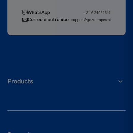
WhatsApp
+31 6 34034641
Correo electrónico
support@gezu-impex.nl
Products
Material de andamiaje
Accesorios de jardín
Soporte para poste