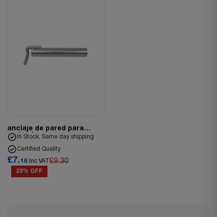
anclaje de pared para
andamios
In Stock, Same day shipping
Certified Quality
£7.
£9.30
16
Inc VAT
23% OFF