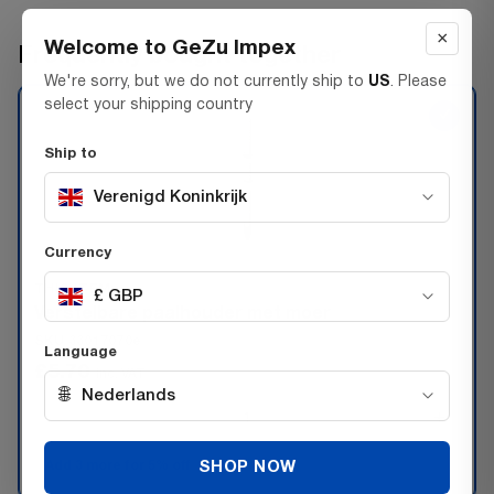
×
Welcome to GeZu Impex
Frequently bought together
We're sorry, but we do not currently ship to
US
. Please
select your shipping country
✓
Ship to
Verenigd Koninkrijk
Currency
THIS ITEM:
£ GBP
Verstelbare paalhouder met moer
SKU 33017070e
Language
£5.70
Inc. VAT
🌐
Nederlands
−
+
Add 3 more for 5% off
SHOP NOW