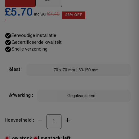
£5.70
£7.40
Inc VAT
23% OFF
/
Eenvoudige installatie
Gecertificeerde kwaliteit
Snelle verzending
70 x 70 mm | 30-150 mm
Maat :
Gegalvaniseerd
Afwerking :
Hoeveelheid :
Low stock
Low stock:
left