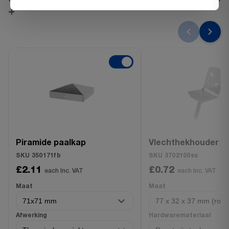
+
Piramide paalkap
Vlechthekhouder
SKU 350171fb
SKU 3702100ss
£2.11
£0.72
each Inc. VAT
each Inc. VAT
Maat
Maat
Afwerking
Hardwaremateriaal