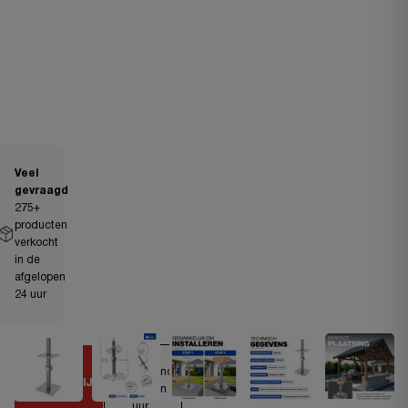
Veel
gevraagd
275
+
producten
verkocht
in de
afgelopen
24 uur
Verzonden
TIJDELIJKE
binnen 24
DEAL
uur