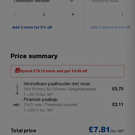
−
+
−
Add 3 more for 5% off
Add 3 more for 5% off
Price summary
🎁
Spend £79.19 more and get £4.00 off
Verstelbare paalhouder met moer
£5.70
70 x 70 mm | 30-150 mm / Gegalvaniseerd
1 × £5.70 Inc. VAT
Piramide paalkap
£2.11
71x71 mm / Thermisch verzinkt
1 × £2.11 Inc. VAT
£7.81
Total price
Inc. VAT