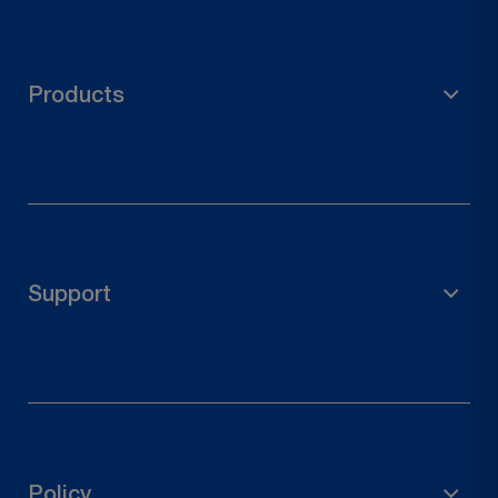
Products
Steigermateriaal
Tuinaccessoires
Paalhouder
Support
Houten connectoren
Deurbeslag
Herroepingsrecht
Neem contact met ons op
Volg je bestelling
Policy