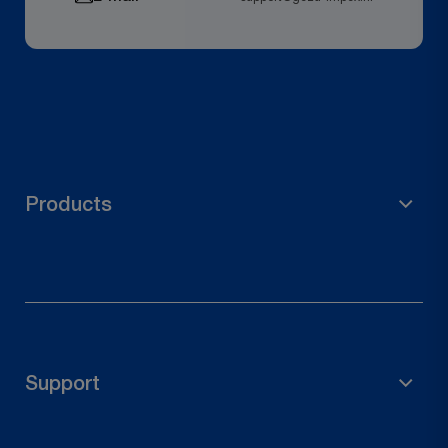
Products
Steigermateriaal
Tuinaccessoires
Paalhouder
Support
Houten connectoren
Deurbeslag