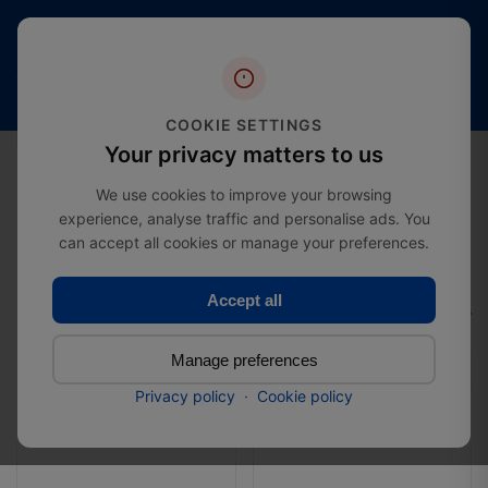
Meer
Gratis
dan 20
4,4 sterren
verzending
jaar
(2000+
vanaf
expertise
beoordelingen)
£274.99
in de
COOKIE SETTINGS
branche
0
Your privacy matters to us
We use cookies to improve your browsing
experience, analyse traffic and personalise ads. You
can accept all cookies or manage your preferences.
Home
Category
Oogbout
Oogbout
Accept all
Total: 2 Products
Manage preferences
Filter
Privacy policy
·
Cookie policy