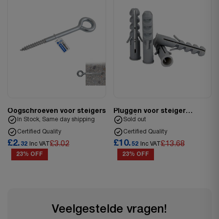
Oogschroeven voor steigers
Pluggen voor steiger
oogschroeven
In Stock, Same day shipping
Sold out
Certified Quality
Certified Quality
£2.
£10.
£3.02
£13.68
32
Inc VAT
52
Inc VAT
23% OFF
23% OFF
Veelgestelde vragen!