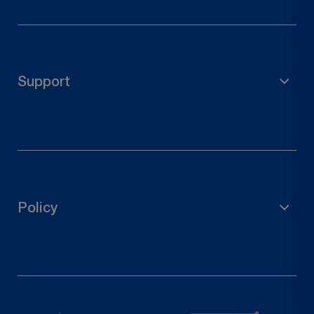
Material de andamiaje
Accesorios de jardín
Soporte para poste
Support
Conectores de madera
Herrajes para puertas
Derecho de desistimiento
Contacta con nosotros
Rastrear tu pedido
Policy
Solicitar una devolución
política de privacidad
Política de reembolso