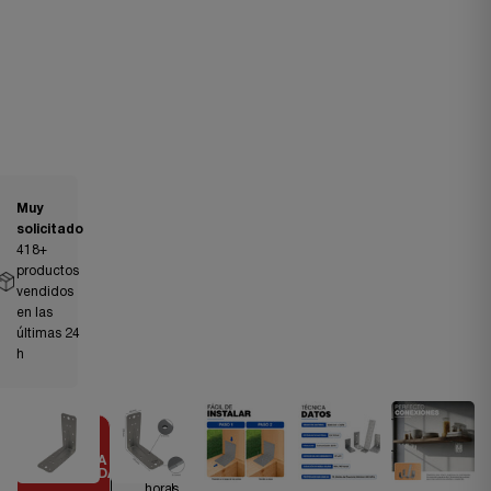
Muy
solicitado
418
+
productos
vendidos
en las
últimas 24
h
Envío
OFERTA
en 24
LIMITADA
horas