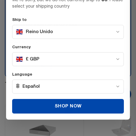
We're sorry, but we do not currently ship to
US
. Please
select your shipping country
THIS ITEM:
Ship to
Conector angular reforzado
Reino Unido
SKU 440408362402
£0.75
Inc. VAT
Currency
−
+
£ GBP
Add 3 more for 5% off
Language
+
🌐
Español
SHOP NOW