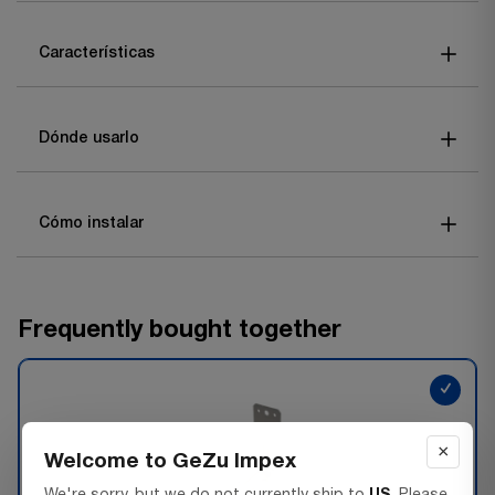
Características
Dónde usarlo
Cómo instalar
Frequently bought together
✓
×
Welcome to GeZu Impex