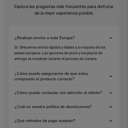
Explora las preguntas más frecuentes para disfrutar
de la mejor experiencia posible.
¿Realizan envíos a toda Europa?
Sí. Ofrecemos envíos rápidos y fiables a la mayoría de los
países europeos. Las opciones de envío y los plazos de
entrega se muestran durante el proceso de compra.
¿Cómo puedo asegurarme de que estoy
comprando el producto correcto?
Para asegurarte de elegir el producto correcto, revisa las
¿Cómo puedo contactar con atención al cliente?
descripciones detalladas y especificaciones en cada página
de producto y no dudes en contactar con nuestro equipo de
Puedes contactarnos por correo electrónico en
atención al cliente para recibir asesoramiento personalizado.
¿Cuál es vuestra política de devoluciones?
support@gezu-impex.nl
o a través de nuestro formulario de
¡Estamos aquí para ayudarte a tomar la mejor decisión para
contacto. Estamos disponibles de lunes a viernes.
Ofrecemos una política de devolución de 30 días para
tus proyectos!
¿Qué métodos de pago aceptan?
artículos sin usar y en su embalaje original. Ponte en contacto
con nuestro equipo de atención al cliente para iniciar una