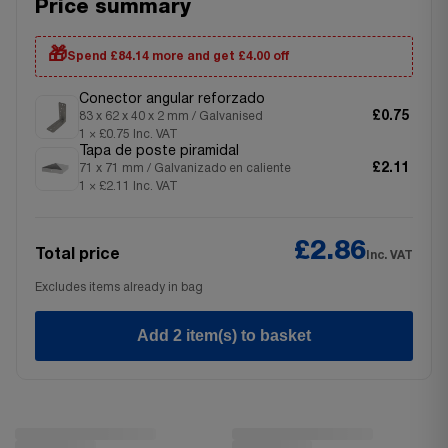
Price summary
🎁
Spend £84.14 more and get £4.00 off
Conector angular reforzado
£0.75
83 x 62 x 40 x 2 mm / Galvanised
1 × £0.75 Inc. VAT
Tapa de poste piramidal
£2.11
71 x 71 mm / Galvanizado en caliente
1 × £2.11 Inc. VAT
£2.86
Total price
Inc. VAT
Excludes items already in bag
Add 2 item(s) to basket