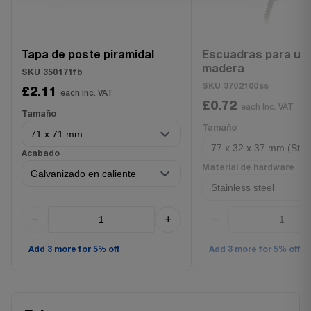
Tapa de poste piramidal
Escuadras para uni
madera
SKU 350171fb
SKU 3702100ss
£2.11
each Inc. VAT
£0.72
each Inc. VAT
Tamaño
Tamaño
Acabado
Material de hardware
−
+
−
Add 3 more for 5% off
Add 3 more for 5% off