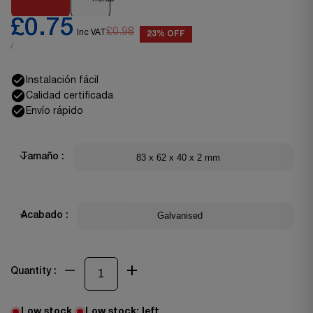
£0.75
£0.98
Inc VAT
23% OFF
/
Instalación fácil
Calidad certificada
Envío rápido
83 x 62 x 40 x 2 mm
Tamaño :
Galvanised
Acabado :
Quantity :
Low stock
Low stock:
left