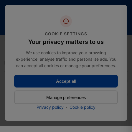
Más de 20
4,4
Envío
años
estrellas
gratuito
de
(más de
desde
experiencia
2000
£274.99
en el
COOKIE SETTINGS
reseñas)
sector
0
Your privacy matters to us
We use cookies to improve your browsing
experience, analyse traffic and personalise ads. You
Inicio
Conectores de madera
Conector angular reforzado
can accept all cookies or manage your preferences.
Accept all
Conector angular
Manage preferences
reforzado
Privacy policy
·
Cookie policy
SKU:
440408362402