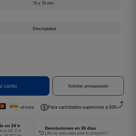
75 x 75 mm
Electroplated
l carrito
Solicitar presupuesto
Para cantidades superiores a 500
+6 more
ío en 24 h
Devoluciones en 30 días
de la UE 2–4
¿No es adecuado para tu proyecto?
as 16:00? Se