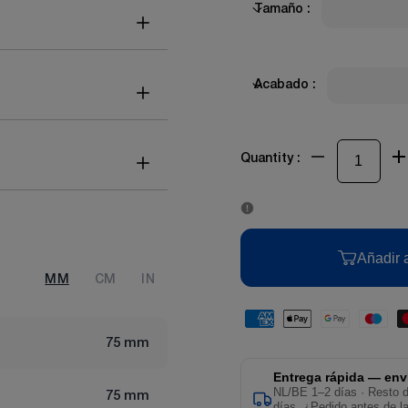
Tamaño :
Acabado :
Quantity :
Añadir a
MM
CM
IN
75 mm
Entrega rápida — env
NL/BE 1–2 días · Resto 
75 mm
días. ¿Pedido antes de l