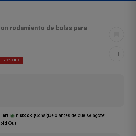
con rodamiento de bolas para
23% OFF
:
left
In stock
. ¡Consíguelo antes de que se agote!
old Out