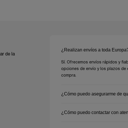
¿Realizan envíos a toda Europa
ar de la
Sí. Ofrecemos envíos rápidos y fiab
opciones de envío y los plazos de
compra.
¿Cómo puedo asegurarme de que 
Para asegurarte de elegir el produc
¿Cómo puedo contactar con atenc
y especificaciones en cada página
nuestro equipo de atención al clie
Puedes contactarnos por correo e
¡Estamos aquí para ayudarte a toma