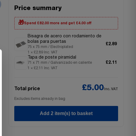
Price summary
🎁
Spend £82.00 more and get £4.00 off
Bisagra de acero con rodamiento de
bolas para puertas
£2.89
75 x 75 mm / Electroplated
1 × £2.89 Inc. VAT
Tapa de poste piramidal
£2.11
71 x 71 mm / Galvanizado en caliente
1 × £2.11 Inc. VAT
£5.00
Total price
Inc. VAT
Excludes items already in bag
Add 2 item(s) to basket