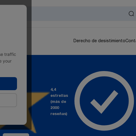
Derecho de desistimiento
Cont
 traffic
e your
4,4
estrellas
(más de
2000
reseñas)