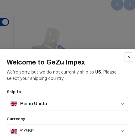
×
Welcome to GeZu Impex
We're sorry, but we do not currently ship to
US
. Please
select your shipping country
Escuadras para unión
de madera
Ship to
SKU 3702100ss
Reino Unido
£0.72
each Inc. VAT
Tamaño
Currency
£ GBP
Material de hardware