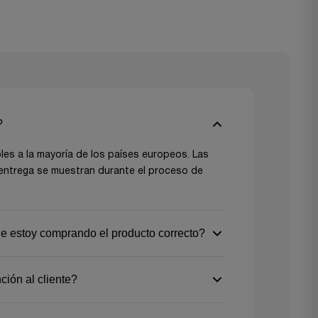
?
les a la mayoría de los países europeos. Las
 entrega se muestran durante el proceso de
estoy comprando el producto correcto?
to correcto, revisa las descripciones detalladas
ión al cliente?
 de producto y no dudes en contactar con
nte para recibir asesoramiento personalizado.
lectrónico en
support@gezu-impex.nl
o a través
r la mejor decisión para tus proyectos!