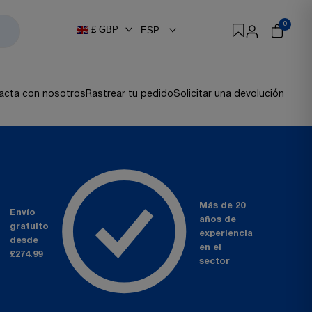
0
£
GBP
ESP
acta con nosotros
Rastrear tu pedido
Solicitar una devolución
Más de 20
Envío
años
de
gratuito
experiencia
desde
en el
£274.99
sector