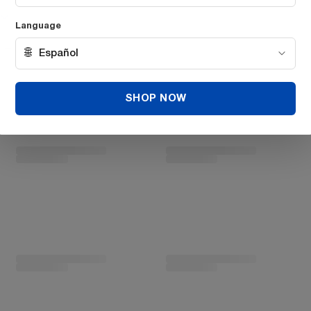
Language
+
−
+
🌐
Español
Add 3 more for 5% off
SHOP NOW