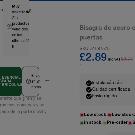
Muy
las para puertas
solicitado
21
+
productos
Bisagra de acero 
vendidos
en las
puertas
últimas 24
h
SKU:
51087575
£2.89
£3.77
Inc VAT
/
Envío
ESENCIAL
PARA
en 24
Instalación fácil
BRICOLAJE
horas
Calidad certificada
Envío rápido
ermite que giren y se
agras más comunes y se
peso de la parte móvil y
Low stock
Low stock
in stock
Pre-order
S