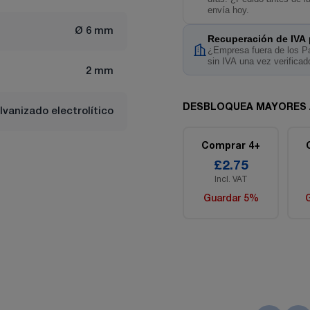
envía hoy.
Ø 6 mm
Recuperación de IVA
¿Empresa fuera de los Pa
sin IVA una vez verificad
2 mm
DESBLOQUEA MAYORES
lvanizado electrolítico
Comprar 4+
£2.75
Incl. VAT
Guardar 5%