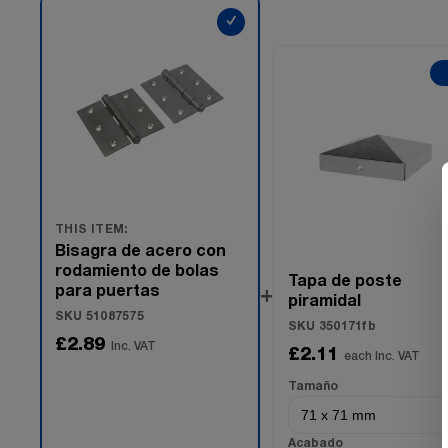
✓
THIS ITEM:
Bisagra de acero con
rodamiento de bolas
Tapa de poste
para puertas
+
piramidal
SKU 51087575
SKU 350171fb
£2.89
Inc. VAT
£2.11
each Inc. VAT
Tamaño
Acabado