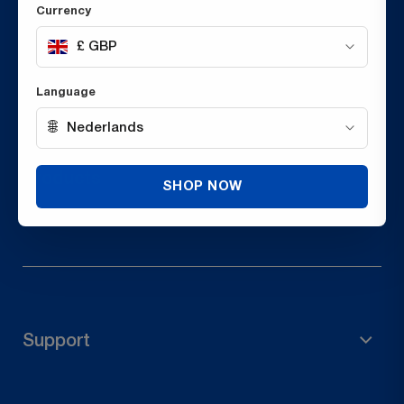
Currency
£ GBP
Language
🌐
Nederlands
Products
SHOP NOW
Steigermateriaal
Tuinaccessoires
Paalhouder
Support
Houten connectoren
Deurbeslag