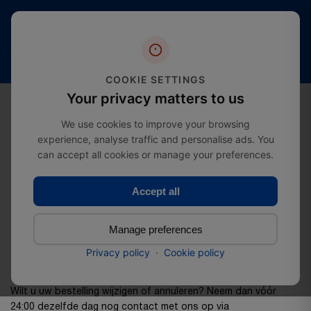
Skip
to
Meer
content
Gratis
dan 20
4,4 sterren
verzending
jaar
(2000+
vanaf
expertise
beoordelingen)
£274.99
in de
COOKIE SETTINGS
branche
0
Your privacy matters to us
We use cookies to improve your browsing
experience, analyse traffic and personalise ads. You
can accept all cookies or manage your preferences.
Accept all
Recht op herroeping
Manage preferences
Privacy policy
·
Cookie policy
Wilt u uw bestelling wijzigen of annuleren? Neem dan vóór
24:00 dezelfde dag nog contact met ons op via