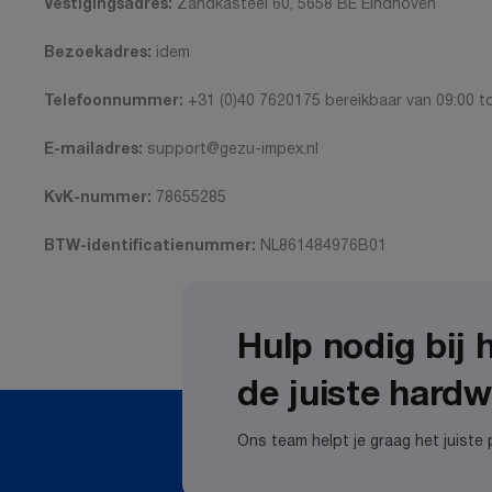
Vestigingsadres:
Zandkasteel 60, 5658 BE Eindhoven
Bezoekadres:
idem
Telefoonnummer:
+31 (0)40 7620175 bereikbaar van 09:00 to
E-mailadres:
support@gezu-impex.nl
KvK-nummer:
78655285
BTW-identificatienummer:
NL861484976B01
Hulp nodig bij 
de juiste hard
Ons team helpt je graag het juiste 