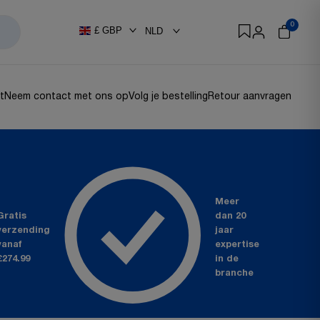
0
£
GBP
NLD
t
Neem contact met ons op
Volg je bestelling
Retour aanvragen
Meer
Gratis
dan 20
verzending
jaar
vanaf
expertise
£274.99
in de
branche