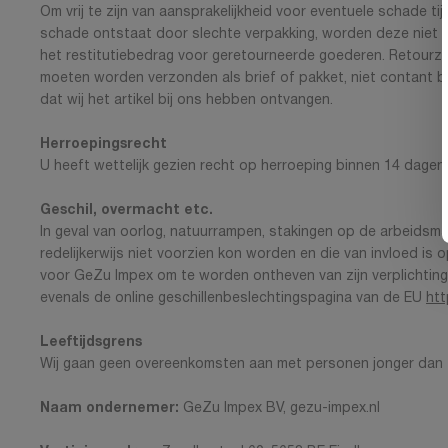
Om vrij te zijn van aansprakelijkheid voor eventuele schade t
schade ontstaat door slechte verpakking, worden deze niet t
het restitutiebedrag voor geretourneerde goederen. Retourzen
moeten worden verzonden als brief of pakket, niet contant bi
dat wij het artikel bij ons hebben ontvangen.
Herroepingsrecht
U heeft wettelijk gezien recht op herroeping binnen 14 dagen
Geschil, overmacht etc.
In geval van oorlog, natuurrampen, stakingen op de arbeidsma
redelijkerwijs niet voorzien kon worden en die van invloed 
voor GeZu Impex om te worden ontheven van zijn verplicht
evenals de online geschillenbeslechtingspagina van de EU
htt
Leeftijdsgrens
Wij gaan geen overeenkomsten aan met personen jonger dan 
Naam ondernemer:
GeZu Impex BV, gezu-impex.nl