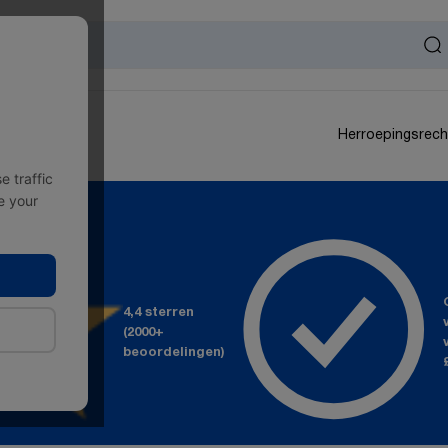
Herroepingsrech
 traffic
e your
4,4 sterren
(2000+
beoordelingen)