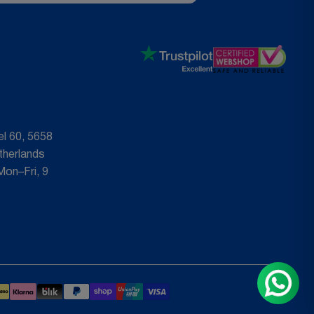
l 60, 5658
therlands
 Mon–Fri, 9