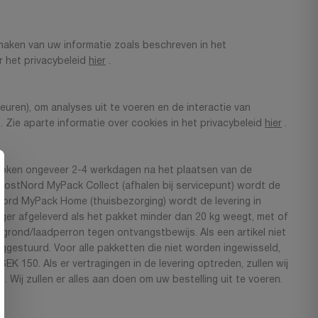
maken van uw informatie zoals beschreven in het
r het privacybeleid
hier
.
ren), om analyses uit te voeren en de interactie van
 Zie aparte informatie over cookies in het privacybeleid
hier
.
proken ongeveer 2-4 werkdagen na het plaatsen van de
 PostNord MyPack Collect (afhalen bij servicepunt) wordt de
Nord MyPack Home (thuisbezorging) wordt de levering in
ger afgeleverd als het pakket minder dan 20 kg weegt, met of
grond/laadperron tegen ontvangstbewijs. Als een artikel niet
gestuurd. Voor alle pakketten die niet worden ingewisseld,
 150. Als er vertragingen in de levering optreden, zullen wij
. Wij zullen er alles aan doen om uw bestelling uit te voeren.