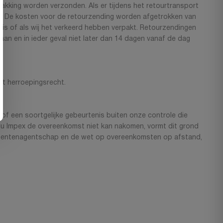
rpakking worden verzonden. Als er tijdens het retourtransport
ld. De kosten voor de retourzending worden afgetrokken van
 is of als wij het verkeerd hebben verpakt. Retourzendingen
aan en in ieder geval niet later dan 14 dagen vanaf de dag
et herroepingsrecht.
 of een soortgelijke gebeurtenis buiten onze controle die
Zu Impex de overeenkomst niet kan nakomen, vormt dit grond
umentenagentschap en de wet op overeenkomsten op afstand,