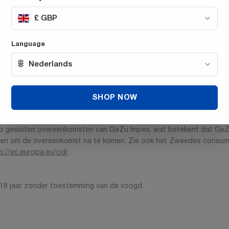
ijdens het retourtransport, moet de retourzending in de originele ve
erugbetaald. De retourzending wordt altijd door u als koper betaa
£ GBP
dingen zijn voor uw eigen rekening, behalve als het product defect
j aflevering. De terugbetaling wordt zonder onnodige vertraging ged
Language
🌐
Nederlands
 (herroepingstermijn), zie hiervoor de aparte voorwaarden omtrent h
SHOP NOW
rkt, een besluit van de overheid, niet-levering door onderaannemers
is op gesloten overeenkomsten van GeZu Impex, wat betekent dat Ge
ingen om de overeenkomst na te komen. Zie ook het Zweedse cons
p://ec.europa.eu/odr
.
18 jaar zonder toestemming van de voogd.